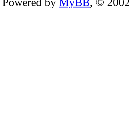
Powered by
MyBB
, © 200