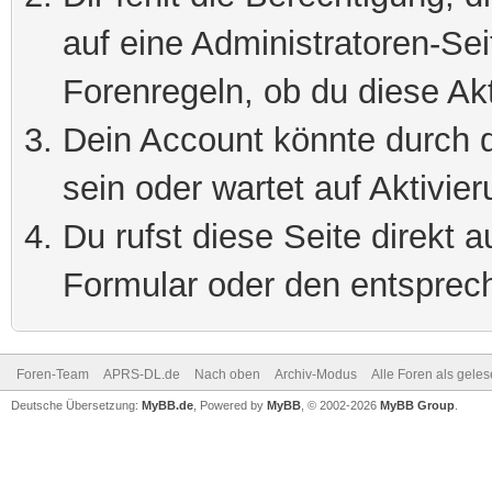
auf eine Administratoren-Se
Forenregeln, ob du diese Akt
Dein Account könnte durch d
sein oder wartet auf Aktivier
Du rufst diese Seite direkt 
Formular oder den entsprec
Foren-Team
APRS-DL.de
Nach oben
Archiv-Modus
Alle Foren als gele
Deutsche Übersetzung:
MyBB.de
, Powered by
MyBB
, © 2002-2026
MyBB Group
.