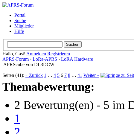
Portal
Suche
Mitglieder
Hilfe
Hallo, Gast!
Anmelden
Registrieren
APRS-Forum
›
LoRa-APRS
›
LoRA Hardware
APRScube von DL3DCW
Seiten (41):
« Zurück
1
…
4
5
6
7
8
…
41
Weiter »
Themabewertung:
2 Bewertung(en) - 5 im D
1
2