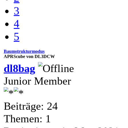
3
4
5
Baumstrukturmodus
APRScube von DL3DCW
dl8bag
Junior Member
Beiträge: 24
Themen: 1