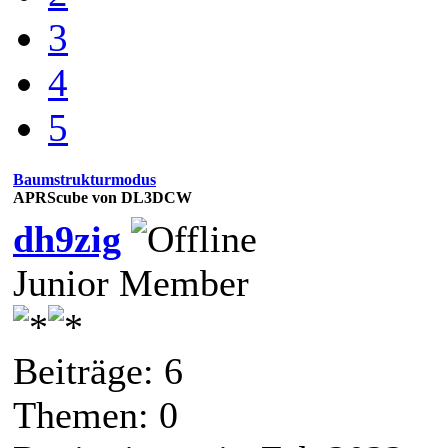
3
4
5
Baumstrukturmodus
APRScube von DL3DCW
dh9zig
Junior Member
Beiträge: 6
Themen: 0