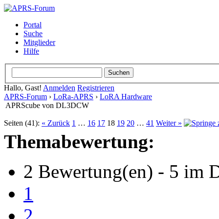
Portal
Suche
Mitglieder
Hilfe
Hallo, Gast!
Anmelden
Registrieren
APRS-Forum
›
LoRa-APRS
›
LoRA Hardware
APRScube von DL3DCW
Seiten (41):
« Zurück
1
…
16
17
18
19
20
…
41
Weiter »
Themabewertung:
2 Bewertung(en) - 5 im D
1
2