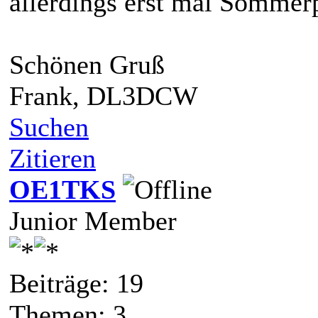
allerdings erst mal Somme
Schönen Gruß
Frank, DL3DCW
Suchen
Zitieren
OE1TKS
Junior Member
Beiträge: 19
Themen: 3