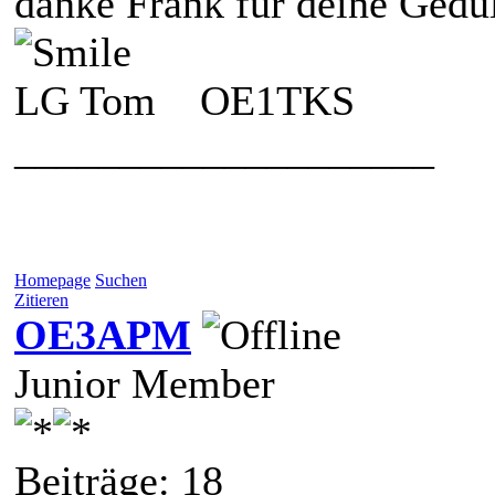
danke Frank für deine Gedu
LG Tom OE1TKS
____________________
Homepage
Suchen
Zitieren
OE3APM
Junior Member
Beiträge: 18