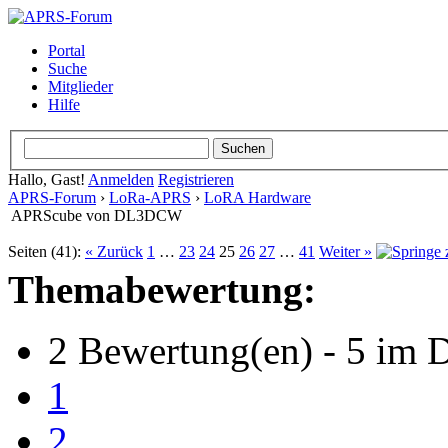
Portal
Suche
Mitglieder
Hilfe
Hallo, Gast!
Anmelden
Registrieren
APRS-Forum
›
LoRa-APRS
›
LoRA Hardware
APRScube von DL3DCW
Seiten (41):
« Zurück
1
…
23
24
25
26
27
…
41
Weiter »
Themabewertung:
2 Bewertung(en) - 5 im D
1
2