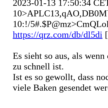
2023-01-13 17:50:34 CE
10>APLC13,qAO,DB0M
10:!/5#.$P@mz>CmQLoR
https://qrz.com/db/dl5di
[
Es sieht so aus, als wenn
zu schnell ist.
Ist es so gewollt, dass n
viele Baken gesendet we