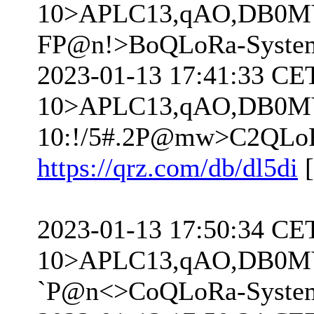
10>APLC13,qAO,DB0MY
FP@n!>BoQLoRa-Syste
2023-01-13 17:41:33 CE
10>APLC13,qAO,DB0M
10:!/5#.2P@mw>C2QLoR
https://qrz.com/db/dl5di
[
2023-01-13 17:50:34 CE
10>APLC13,qAO,DB0MY
`P@n<>CoQLoRa-Syste