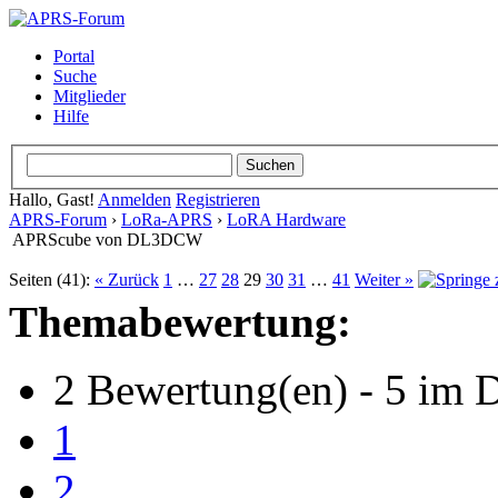
Portal
Suche
Mitglieder
Hilfe
Hallo, Gast!
Anmelden
Registrieren
APRS-Forum
›
LoRa-APRS
›
LoRA Hardware
APRScube von DL3DCW
Seiten (41):
« Zurück
1
…
27
28
29
30
31
…
41
Weiter »
Themabewertung:
2 Bewertung(en) - 5 im D
1
2