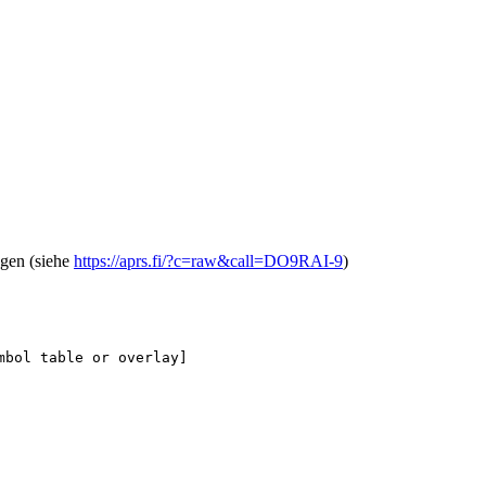
gen (siehe
https://aprs.fi/?c=raw&call=DO9RAI-9
)
mbol table or overlay]