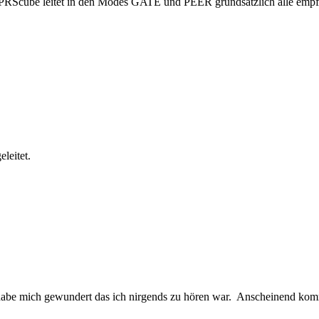
RScube leitet in den Modes GATE und PEER grundsätzlich alle empfang
leitet.
 habe mich gewundert das ich nirgends zu hören war. Anscheinend kom