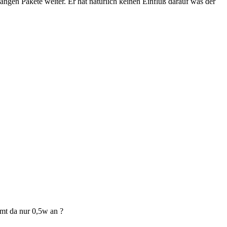
en Pakete weiter. Er hat natürlich keinen Einfluß darauf was der
mt da nur 0,5w an ?