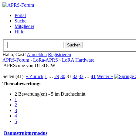
Portal
Suche
Mitglieder
Hilfe
Hallo, Gast!
Anmelden
Registrieren
APRS-Forum
›
LoRa-APRS
›
LoRA Hardware
APRScube von DL3DCW
Seiten (41):
« Zurück
1
…
29
30
31
32
33
…
41
Weiter »
Themabewertung:
2 Bewertung(en) - 5 im Durchschnitt
1
2
3
4
5
Baumstrukturmodus