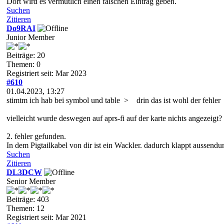
Dort wird es vermutlich einen falschen Eintrag geben.
Suchen
Zitieren
Do9RAI
Junior Member
Beiträge: 20
Themen: 0
Registriert seit: Mar 2023
#610
01.04.2023, 13:27
stimtm ich hab bei symbol und table > drin das ist wohl der fehler
vielleicht wurde deswegen auf aprs-fi auf der karte nichts angezeigt?
2. fehler gefunden.
In dem Pigtailkabel von dir ist ein Wackler. dadurch klappt aussendu
Suchen
Zitieren
DL3DCW
Senior Member
Beiträge: 403
Themen: 12
Registriert seit: Mar 2021