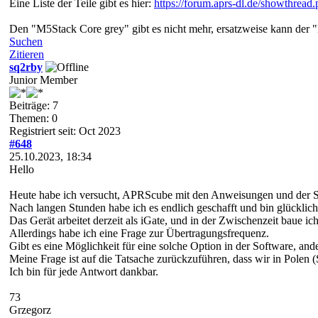
Eine Liste der Teile gibt es hier:
https://forum.aprs-dl.de/showthread
Den "M5Stack Core grey" gibt es nicht mehr, ersatzweise kann der
Suchen
Zitieren
sq2rby
Junior Member
Beiträge: 7
Themen: 0
Registriert seit: Oct 2023
#648
25.10.2023, 18:34
Hello
Heute habe ich versucht, APRScube mit den Anweisungen und der S
Nach langen Stunden habe ich es endlich geschafft und bin glücklich
Das Gerät arbeitet derzeit als iGate, und in der Zwischenzeit baue
Allerdings habe ich eine Frage zur Übertragungsfrequenz.
Gibt es eine Möglichkeit für eine solche Option in der Software, an
Meine Frage ist auf die Tatsache zurückzuführen, dass wir in Pole
Ich bin für jede Antwort dankbar.
73
Grzegorz