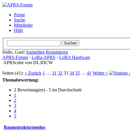
Portal
Suche
Mitglieder
Hilfe
Hallo, Gast!
Anmelden
Registrieren
APRS-Forum
›
LoRa-APRS
›
LoRA Hardware
APRScube von DL3DCW
Seiten (41):
« Zurück
1
…
31
32
33
34
35
…
41
Weiter »
Themabewertung:
2 Bewertung(en) - 5 im Durchschnitt
1
2
3
4
5
Baumstrukturmodus