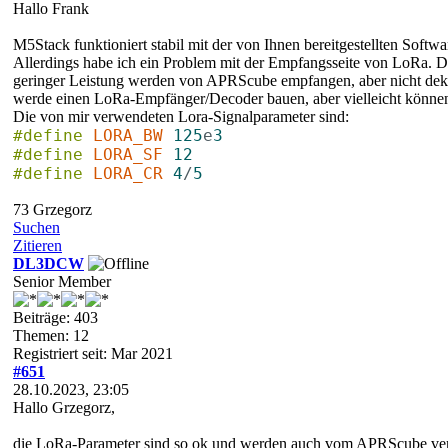
Hallo Frank
M5Stack funktioniert stabil mit der von Ihnen bereitgestellten Soft
Allerdings habe ich ein Problem mit der Empfangsseite von LoRa. D
geringer Leistung werden von APRScube empfangen, aber nicht dekod
werde einen LoRa-Empfänger/Decoder bauen, aber vielleicht können 
Die von mir verwendeten Lora-Signalparameter sind:
#define
LORA_BW
125
e
3
#define
LORA_SF
12
#define
LORA_CR
4
/
5
73 Grzegorz
Suchen
Zitieren
DL3DCW
Senior Member
Beiträge: 403
Themen: 12
Registriert seit: Mar 2021
#651
28.10.2023, 23:05
Hallo Grzegorz,
die LoRa-Parameter sind so ok und werden auch vom APRScube ve