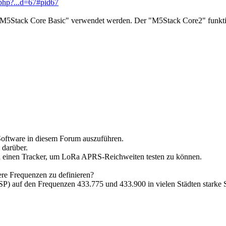
.php?...d=67#pid67
 "M5Stack Core Basic" verwendet werden. Der "M5Stack Core2" funktio
oftware in diesem Forum auszuführen.
 darüber.
 ich einen Tracker, um LoRa APRS-Reichweiten testen zu können.
dere Frequenzen zu definieren?
n (SP) auf den Frequenzen 433.775 und 433.900 in vielen Städten star