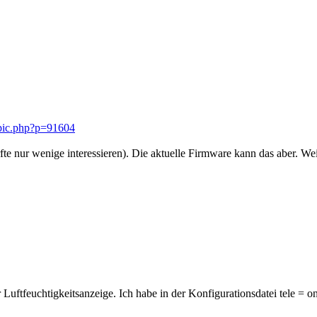
opic.php?p=91604
fte nur wenige interessieren). Die aktuelle Firmware kann das aber. Wei
r Luftfeuchtigkeitsanzeige. Ich habe in der Konfigurationsdatei tele =