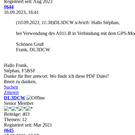
Registriert seit: Aug 2023
#644
16.09.2023, 16:41
(10.09.2023, 11:38)
DL3DCW schrieb:
Hallo Stéphan,
bei Verwendung des A011-B in Verbindung mit dem GPS-Modu
Schönen Gruß
Frank, DL3DCW
Hallo Frank,
Stéphan, F5BSF
Danke für lhre antwort. Wo finde ich diese PDF Datei?
lhnen zu danken,
Suchen
Zitieren
DL3DCW
Senior Member
Beiträge: 403
Themen: 12
Registriert seit: Mar 2021
#645