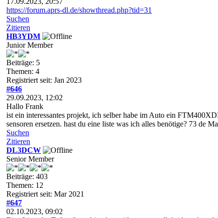
17.09.2023, 20:57
https://forum.aprs-dl.de/showthread.php?tid=31
Suchen
Zitieren
HB3YDM
Junior Member
Beiträge: 5
Themen: 4
Registriert seit: Jan 2023
#646
29.09.2023, 12:02
Hallo Frank
ist ein interessantes projekt, ich selber habe im Auto ein FTM400
sensoren ersetzen. hast du eine liste was ich alles benötige? 73 de Ma
Suchen
Zitieren
DL3DCW
Senior Member
Beiträge: 403
Themen: 12
Registriert seit: Mar 2021
#647
02.10.2023, 09:02