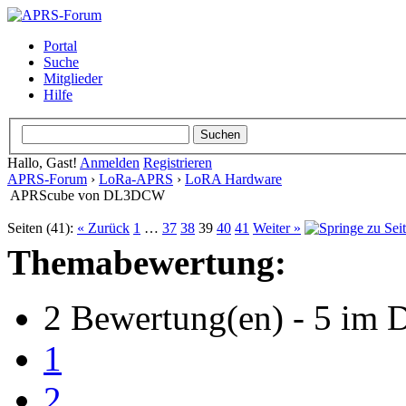
Portal
Suche
Mitglieder
Hilfe
Hallo, Gast!
Anmelden
Registrieren
APRS-Forum
›
LoRa-APRS
›
LoRA Hardware
APRScube von DL3DCW
Seiten (41):
« Zurück
1
…
37
38
39
40
41
Weiter »
Themabewertung:
2 Bewertung(en) - 5 im D
1
2