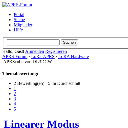
Portal
Suche
Mitglieder
Hilfe
Hallo, Gast!
Anmelden
Registrieren
APRS-Forum
›
LoRa-APRS
›
LoRA Hardware
APRScube von DL3DCW
Themabewertung:
2 Bewertung(en) - 5 im Durchschnitt
1
2
3
4
5
Linearer Modus