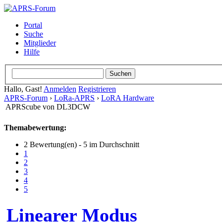
Portal
Suche
Mitglieder
Hilfe
Hallo, Gast!
Anmelden
Registrieren
APRS-Forum
›
LoRa-APRS
›
LoRA Hardware
APRScube von DL3DCW
Themabewertung:
2 Bewertung(en) - 5 im Durchschnitt
1
2
3
4
5
Linearer Modus