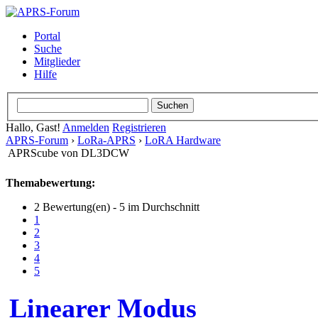
Portal
Suche
Mitglieder
Hilfe
Hallo, Gast!
Anmelden
Registrieren
APRS-Forum
›
LoRa-APRS
›
LoRA Hardware
APRScube von DL3DCW
Themabewertung:
2 Bewertung(en) - 5 im Durchschnitt
1
2
3
4
5
Linearer Modus