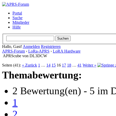
Portal
Suche
Mitglieder
Hilfe
Hallo, Gast!
Anmelden
Registrieren
APRS-Forum
›
LoRa-APRS
›
LoRA Hardware
APRScube von DL3DCW
Seiten (41):
« Zurück
1
…
14
15
16
17
18
…
41
Weiter »
Themabewertung:
2 Bewertung(en) - 5 im D
1
2