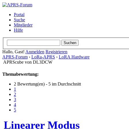
Portal
Suche
Mitglieder
Hilfe
Hallo, Gast!
Anmelden
Registrieren
APRS-Forum
›
LoRa-APRS
›
LoRA Hardware
APRScube von DL3DCW
Themabewertung:
2 Bewertung(en) - 5 im Durchschnitt
1
2
3
4
5
Linearer Modus