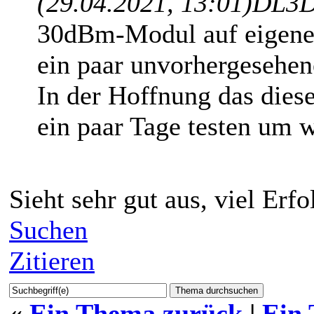
(29.04.2021, 13:01)
DL3D
30dBm-Modul auf eigener 
ein paar unvorhergesehen
In der Hoffnung das dies
ein paar Tage testen um wi
Sieht sehr gut aus, viel Erf
Suchen
Zitieren
«
Ein Thema zurück
|
Ein