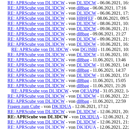
RE: APRScube von DL3DCW
- von
DL3DCW
- 06.06.2021, 16
RE: APRScube von DL3DCW
- von
dl8bag
- 06.06.2021, 17:16
RE: APRScube von DL3DCW
- von
DL3DCW
- 06.06.2021, 17
RE: APRScube von DL3DCW
- von
HB9FEF
- 08.06.2021, 09:5
RE: APRScube von DL3DCW
- von
DL3DCW
- 08.06.2021, 10
RE: APRScube von DL3DCW
- von
DL3DCW
- 09.06.2021, 21
RE: APRScube von DL3DCW
- von
dl8bag
- 09.06.2021, 21:27
RE: APRScube von DL3DCW
- von
DL3DCW
- 09.06.2021, 21
RE: APRScube von DL3DCW
- von
DL3DCW
- 10.06.2021, 16
RE: APRScube von DL3DCW
- von
DG3SBI
- 11.06.2021, 10
RE: APRScube von DL3DCW
- von
DL3DCW
- 11.06.2021, 10
RE: APRScube von DL3DCW
- von
dl8bag
- 11.06.2021, 13:46
RE: APRScube von DL3DCW
- von
DL3DCW
- 11.06.2021, 14
RE: APRScube von DL3DCW
- von
dl8bag
- 11.06.2021, 14:37
RE: APRScube von DL3DCW
- von
DL3DCW
- 11.06.2021, 15
RE: APRScube von DL3DCW
- von
dl8bag
- 11.06.2021, 15:05
RE: APRScube von DL3DCW
- von
dl8bag
- 11.06.2021, 21:26
RE: APRScube von DL3DCW
- von
OE3APM
- 31.05.2022, 1
RE: APRScube von DL3DCW
- von
DL3DCW
- 11.06.2021, 22
RE: APRScube von DL3DCW
- von
dl8bag
- 11.06.2021, 22:59
Fragen zum Cube
- von
DK3DUA
- 12.06.2021, 17:12
RE: APRScube von DL3DCW
- von
DL3DCW
- 12.06.2021, 20
RE: APRScube von DL3DCW
- von
DK3DUA
- 12.06.2021, 2
RE: APRScube von DL3DCW
- von
DL3DCW
- 12.06.2021, 21
RE: APRScube von DL3DCW
- von
DK3DUA
- 12.06.2021, 22