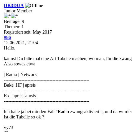
DK3DUA
Junior Member
Beiträge: 9
Themen: 1
Registriert seit: May 2017
#86
12.06.2021, 21:04
Hallo,
kannst Du bitte mal eine Art Tabelle machen, wo man, für die zwan
Also sowas etwa
| Radio | Network
----------------------------------------------------------
Bake| HF | aprsis
----------------------------------------------------------
Rx | aprsis |aprsis
----------------------------------------------------------
Ich hatte ja bei mir den Fall "Radio zwangsaktiviert ", und da wurden
Ist die Tabelle so ok ?
vy73