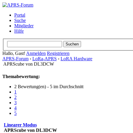
Portal
Suche
Mitglieder
Hilfe
Hallo, Gast!
Anmelden
Registrieren
APRS-Forum
›
LoRa-APRS
›
LoRA Hardware
APRScube von DL3DCW
Themabewertung:
2 Bewertung(en) - 5 im Durchschnitt
1
2
3
4
5
Linearer Modus
APRScube von DL3DCW