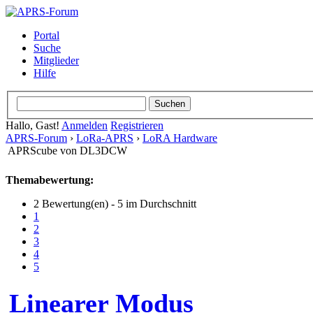
Portal
Suche
Mitglieder
Hilfe
Hallo, Gast!
Anmelden
Registrieren
APRS-Forum
›
LoRa-APRS
›
LoRA Hardware
APRScube von DL3DCW
Themabewertung:
2 Bewertung(en) - 5 im Durchschnitt
1
2
3
4
5
Linearer Modus