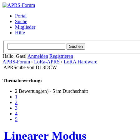
Portal
Suche
Mitglieder
Hilfe
Hallo, Gast!
Anmelden
Registrieren
APRS-Forum
›
LoRa-APRS
›
LoRA Hardware
APRScube von DL3DCW
Themabewertung:
2 Bewertung(en) - 5 im Durchschnitt
1
2
3
4
5
Linearer Modus