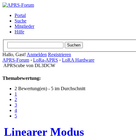
Portal
Suche
Mitglieder
Hilfe
Hallo, Gast!
Anmelden
Registrieren
APRS-Forum
›
LoRa-APRS
›
LoRA Hardware
APRScube von DL3DCW
Themabewertung:
2 Bewertung(en) - 5 im Durchschnitt
1
2
3
4
5
Linearer Modus