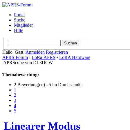
Portal
Suche
Mitglieder
Hilfe
Hallo, Gast!
Anmelden
Registrieren
APRS-Forum
›
LoRa-APRS
›
LoRA Hardware
APRScube von DL3DCW
Themabewertung:
2 Bewertung(en) - 5 im Durchschnitt
1
2
3
4
5
Linearer Modus