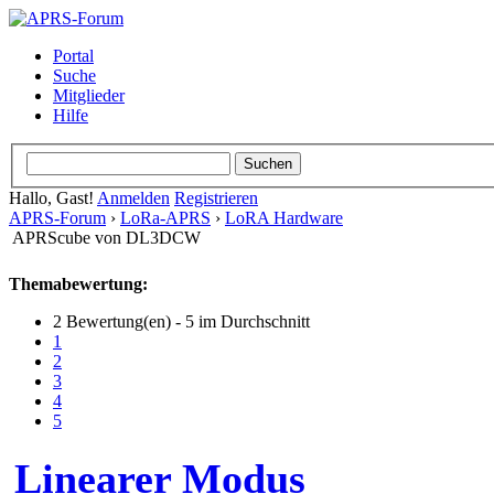
Portal
Suche
Mitglieder
Hilfe
Hallo, Gast!
Anmelden
Registrieren
APRS-Forum
›
LoRa-APRS
›
LoRA Hardware
APRScube von DL3DCW
Themabewertung:
2 Bewertung(en) - 5 im Durchschnitt
1
2
3
4
5
Linearer Modus