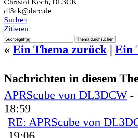
Christof Koch, DL3CK
dl3ck@darc.de
Suchen
Zitieren
«
Ein Thema zurück
|
Ein
Nachrichten in diesem Th
APRScube von DL3DCW
-
18:59
RE: APRScube von DL3
19:06