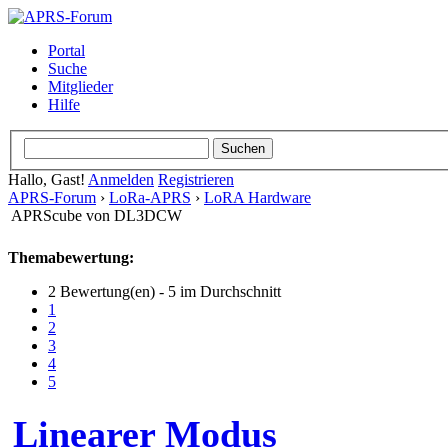
Portal
Suche
Mitglieder
Hilfe
Hallo, Gast!
Anmelden
Registrieren
APRS-Forum
›
LoRa-APRS
›
LoRA Hardware
APRScube von DL3DCW
Themabewertung:
2 Bewertung(en) - 5 im Durchschnitt
1
2
3
4
5
Linearer Modus