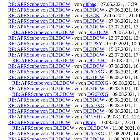
RE: APRScube von DL3DCW
- von
dl8bag
- 27.06.2021, 13:39
RE: APRScube von DL3DCW
- von
DL3DCW
- 27.06.2021, 16
RE: APRScube von DL3DCW
- von
DL3CK
- 27.06.2021, 21:10
RE: APRScube von DL3DCW
- von
DL3DCW
- 27.06.2021, 21
RE: APRScube von DL3DCW
- von
DL3DCW
- 13.07.2021, 13
RE: APRScube von DL3DCW
- von
DL3DCW
- 20.07.2021, 
RE: APRScube von DL3DCW
- von
DL3DCW
- 13.07.2021, 13
RE: APRScube von DL3DCW
- von
DO1PSY
- 15.07.2021, 10:
RE: APRScube von DL3DCW
- von
DL3DCW
- 15.07.2021, 11
RE: APRScube von DL3DCW
- von
DL3DCW
- 22.07.2021, 17
RE: APRScube von DL3DCW
- von
DO1YHJ
- 07.08.2021, 1
RE: APRScube von DL3DCW
- von
DL3DCW
- 07.08.2021, 16
RE: APRScube von DL3DCW
- von
DG6DXG
- 09.08.2021, 09
RE: APRScube von DL3DCW
- von
DL3DCW
- 09.08.2021, 10
RE: APRScube von DL3DCW
- von
DG6DXG
- 09.08.2021, 
RE: APRScube von DL3DCW
- von
DL3DCW
- 09.08.2021, 10
RE: APRScube von DL3DCW
- von
DG6DXG
- 09.08.2021, 
RE: APRScube von DL3DCW
- von
DL3DCW
- 09.08.2021, 10
RE: APRScube von DL3DCW
- von
DG6DXG
- 09.08.2021, 11
RE: APRScube von DL3DCW
- von
DL3DCW
- 09.08.2021, 12
RE: APRScube von DL3DCW
- von
DO1YHJ
- 09.08.2021, 12:
RE: APRScube von DL3DCW
- von
dl9rdz
- 10.08.2021, 23:11
RE: APRScube von DL3DCW
- von
DL3DCW
- 11.08.2021, 
RE: APRScube von DL3DCW
- von
DG6DXG
- 11.08.2021, 14
RE: APRScube von DL3DCW
- von
DL3DCW
- 11.08.2021, 14