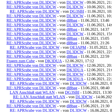
RE: APRScube von DL3DCW
- von
DL3DCW
- 09.06.2021, 21
RE: APRScube von DL3DCW
- von
DL3DCW
- 10.06.2021, 16
RE: APRScube von DL3DCW
- von
DG3SBI
- 11.06.2021, 10
RE: APRScube von DL3DCW
- von
DL3DCW
- 11.06.2021, 10
RE: APRScube von DL3DCW
- von
dl8bag
- 11.06.2021, 13:46
RE: APRScube von DL3DCW
- von
DL3DCW
- 11.06.2021, 14
RE: APRScube von DL3DCW
- von
dl8bag
- 11.06.2021, 14:37
RE: APRScube von DL3DCW
- von
DL3DCW
- 11.06.2021, 15
RE: APRScube von DL3DCW
- von
dl8bag
- 11.06.2021, 15:05
RE: APRScube von DL3DCW
- von
dl8bag
- 11.06.2021, 21:26
RE: APRScube von DL3DCW
- von
OE3APM
- 31.05.2022, 1
RE: APRScube von DL3DCW
- von
DL3DCW
- 11.06.2021, 22
RE: APRScube von DL3DCW
- von
dl8bag
- 11.06.2021, 22:59
Fragen zum Cube
- von
DK3DUA
- 12.06.2021, 17:12
RE: APRScube von DL3DCW
- von
DL3DCW
- 12.06.2021, 20
RE: APRScube von DL3DCW
- von
DK3DUA
- 12.06.2021, 21
RE: APRScube von DL3DCW
- von
DL3DCW
- 12.06.2021, 21
RE: APRScube von DL3DCW
- von
DK3DUA
- 12.06.2021, 22
RE: APRScube von DL3DCW
- von
DL3DCW
- 14.06.2021, 
RE: APRScube von DL3DCW
- von
dl8bag
- 13.06.2021, 08:40
LAN Anschluß statt WLAN
- von
DG3SBI
- 13.06.2021, 13:30
RE: LAN Anschluß statt WLAN
- von
DL3DCW
- 14.06.202
RE: APRScube von DL3DCW
- von
DL3DCW
- 14.06.2021, 
RE: APRScube von DL3DCW
- von
dl8bag
- 15.06.2021, 21:30
RE: APRScube von DL3DCW
- von
DL3DCW
- 16.06.2021, 