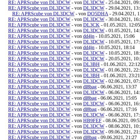
RE: APRScube von DL3DCW
- von
DL3DCW
- 25.04.2021, 09
RE: APRScube von DL3DCW
- von
DL3DCW
- 29.04.2021, 13
RE: APRScube von DL3DCW
- von
DO5DHA
- 29.04.2021, 1
RE: APRScube von DL3DCW
- von
DL3DCW
- 30.04.2021, 16
RE: APRScube von DL3DCW
- von
DL3CK
- 01.05.2021, 12:05
RE: APRScube von DL3DCW
- von
DL3DCW
- 01.05.2021, 14
RE: APRScube von DL3DCW
- von
dd4jn
- 10.05.2021, 15:06
RE: APRScube von DL3DCW
- von
DL3DCW
- 10.05.2021, 17
RE: APRScube von DL3DCW
- von
dd4jn
- 10.05.2021, 18:14
RE: APRScube von DL3DCW
- von
DL3DCW
- 10.05.2021, 18
RE: APRScube von DL3DCW
- von
DL3DCW
- 20.05.2021, 10
RE: APRScube von DL3DCW
- von
DL3BH
- 01.06.2021, 22:12
RE: APRScube von DL3DCW
- von
DL3DCW
- 01.06.2021, 22
RE: APRScube von DL3DCW
- von
DL3BH
- 01.06.2021, 23:21
RE: APRScube von DL3DCW
- von
DL3DCW
- 02.06.2021, 07
RE: APRScube von DL3DCW
- von
dl8bag
- 06.06.2021, 13:37
RE: APRScube von DL3DCW
- von
DL3DCW
- 06.06.2021, 14
RE: APRScube von DL3DCW
- von
dl8bag
- 06.06.2021, 15:05
RE: APRScube von DL3DCW
- von
DL3DCW
- 06.06.2021, 16
RE: APRScube von DL3DCW
- von
dl8bag
- 06.06.2021, 17:16
RE: APRScube von DL3DCW
- von
DL3DCW
- 06.06.2021, 17
RE: APRScube von DL3DCW
- von
HB9FEF
- 08.06.2021, 09:5
RE: APRScube von DL3DCW
- von
DL3DCW
- 08.06.2021, 10
RE: APRScube von DL3DCW
- von
DL3DCW
- 09.06.2021, 21
RE: APRScube von DL3DCW
- von
dl8bag
- 09.06.2021, 21:27