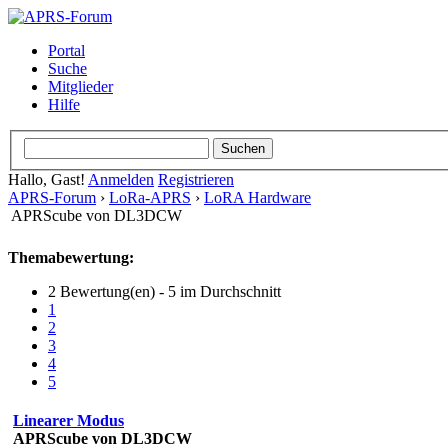
Portal
Suche
Mitglieder
Hilfe
Hallo, Gast!
Anmelden
Registrieren
APRS-Forum
›
LoRa-APRS
›
LoRA Hardware
APRScube von DL3DCW
Themabewertung:
2 Bewertung(en) - 5 im Durchschnitt
1
2
3
4
5
Linearer Modus
APRScube von DL3DCW