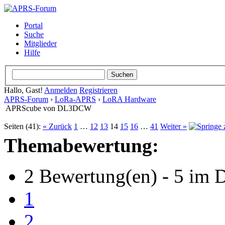
Portal
Suche
Mitglieder
Hilfe
Hallo, Gast!
Anmelden
Registrieren
APRS-Forum
›
LoRa-APRS
›
LoRA Hardware
APRScube von DL3DCW
Seiten (41):
« Zurück
1
…
12
13
14
15
16
…
41
Weiter »
Themabewertung:
2 Bewertung(en) - 5 im D
1
2