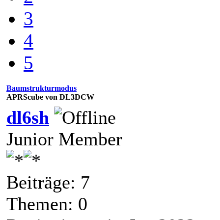
3
4
5
Baumstrukturmodus
APRScube von DL3DCW
dl6sh
Junior Member
Beiträge: 7
Themen: 0