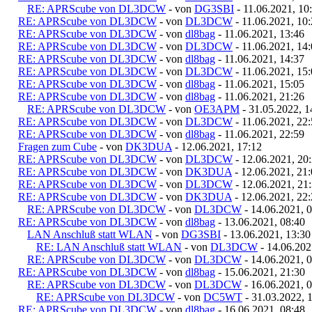
RE: APRScube von DL3DCW
- von
DG3SBI
- 11.06.2021, 10
RE: APRScube von DL3DCW
- von
DL3DCW
- 11.06.2021, 10
RE: APRScube von DL3DCW
- von
dl8bag
- 11.06.2021, 13:46
RE: APRScube von DL3DCW
- von
DL3DCW
- 11.06.2021, 14
RE: APRScube von DL3DCW
- von
dl8bag
- 11.06.2021, 14:37
RE: APRScube von DL3DCW
- von
DL3DCW
- 11.06.2021, 15
RE: APRScube von DL3DCW
- von
dl8bag
- 11.06.2021, 15:05
RE: APRScube von DL3DCW
- von
dl8bag
- 11.06.2021, 21:26
RE: APRScube von DL3DCW
- von
OE3APM
- 31.05.2022, 1
RE: APRScube von DL3DCW
- von
DL3DCW
- 11.06.2021, 22
RE: APRScube von DL3DCW
- von
dl8bag
- 11.06.2021, 22:59
Fragen zum Cube
- von
DK3DUA
- 12.06.2021, 17:12
RE: APRScube von DL3DCW
- von
DL3DCW
- 12.06.2021, 20
RE: APRScube von DL3DCW
- von
DK3DUA
- 12.06.2021, 21
RE: APRScube von DL3DCW
- von
DL3DCW
- 12.06.2021, 21
RE: APRScube von DL3DCW
- von
DK3DUA
- 12.06.2021, 22
RE: APRScube von DL3DCW
- von
DL3DCW
- 14.06.2021, 
RE: APRScube von DL3DCW
- von
dl8bag
- 13.06.2021, 08:40
LAN Anschluß statt WLAN
- von
DG3SBI
- 13.06.2021, 13:30
RE: LAN Anschluß statt WLAN
- von
DL3DCW
- 14.06.202
RE: APRScube von DL3DCW
- von
DL3DCW
- 14.06.2021, 
RE: APRScube von DL3DCW
- von
dl8bag
- 15.06.2021, 21:30
RE: APRScube von DL3DCW
- von
DL3DCW
- 16.06.2021, 
RE: APRScube von DL3DCW
- von
DC5WT
- 31.03.2022, 
RE: APRScube von DL3DCW
- von
dl8bag
- 16.06.2021, 08:48