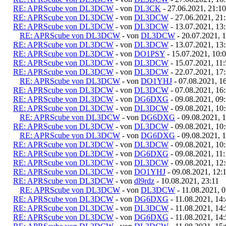
RE: APRScube von DL3DCW
- von
DL3CK
- 27.06.2021, 21:10
RE: APRScube von DL3DCW
- von
DL3DCW
- 27.06.2021, 21
RE: APRScube von DL3DCW
- von
DL3DCW
- 13.07.2021, 13
RE: APRScube von DL3DCW
- von
DL3DCW
- 20.07.2021, 
RE: APRScube von DL3DCW
- von
DL3DCW
- 13.07.2021, 13
RE: APRScube von DL3DCW
- von
DO1PSY
- 15.07.2021, 10:
RE: APRScube von DL3DCW
- von
DL3DCW
- 15.07.2021, 11
RE: APRScube von DL3DCW
- von
DL3DCW
- 22.07.2021, 17
RE: APRScube von DL3DCW
- von
DO1YHJ
- 07.08.2021, 1
RE: APRScube von DL3DCW
- von
DL3DCW
- 07.08.2021, 16
RE: APRScube von DL3DCW
- von
DG6DXG
- 09.08.2021, 09
RE: APRScube von DL3DCW
- von
DL3DCW
- 09.08.2021, 10
RE: APRScube von DL3DCW
- von
DG6DXG
- 09.08.2021, 
RE: APRScube von DL3DCW
- von
DL3DCW
- 09.08.2021, 10
RE: APRScube von DL3DCW
- von
DG6DXG
- 09.08.2021, 
RE: APRScube von DL3DCW
- von
DL3DCW
- 09.08.2021, 10
RE: APRScube von DL3DCW
- von
DG6DXG
- 09.08.2021, 11
RE: APRScube von DL3DCW
- von
DL3DCW
- 09.08.2021, 12
RE: APRScube von DL3DCW
- von
DO1YHJ
- 09.08.2021, 12:
RE: APRScube von DL3DCW
- von
dl9rdz
- 10.08.2021, 23:11
RE: APRScube von DL3DCW
- von
DL3DCW
- 11.08.2021, 
RE: APRScube von DL3DCW
- von
DG6DXG
- 11.08.2021, 14
RE: APRScube von DL3DCW
- von
DL3DCW
- 11.08.2021, 14
RE: APRScube von DL3DCW
- von
DG6DXG
- 11.08.2021, 14