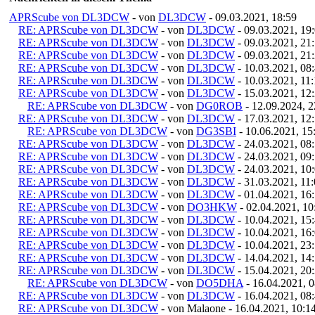
APRScube von DL3DCW
- von
DL3DCW
- 09.03.2021, 18:59
RE: APRScube von DL3DCW
- von
DL3DCW
- 09.03.2021, 19
RE: APRScube von DL3DCW
- von
DL3DCW
- 09.03.2021, 21
RE: APRScube von DL3DCW
- von
DL3DCW
- 09.03.2021, 21
RE: APRScube von DL3DCW
- von
DL3DCW
- 10.03.2021, 08
RE: APRScube von DL3DCW
- von
DL3DCW
- 10.03.2021, 11
RE: APRScube von DL3DCW
- von
DL3DCW
- 15.03.2021, 12
RE: APRScube von DL3DCW
- von
DG0ROB
- 12.09.2024, 2
RE: APRScube von DL3DCW
- von
DL3DCW
- 17.03.2021, 12
RE: APRScube von DL3DCW
- von
DG3SBI
- 10.06.2021, 15
RE: APRScube von DL3DCW
- von
DL3DCW
- 24.03.2021, 08
RE: APRScube von DL3DCW
- von
DL3DCW
- 24.03.2021, 09
RE: APRScube von DL3DCW
- von
DL3DCW
- 24.03.2021, 10
RE: APRScube von DL3DCW
- von
DL3DCW
- 31.03.2021, 11
RE: APRScube von DL3DCW
- von
DL3DCW
- 01.04.2021, 16
RE: APRScube von DL3DCW
- von
DO3HKW
- 02.04.2021, 10
RE: APRScube von DL3DCW
- von
DL3DCW
- 10.04.2021, 15
RE: APRScube von DL3DCW
- von
DL3DCW
- 10.04.2021, 16
RE: APRScube von DL3DCW
- von
DL3DCW
- 10.04.2021, 23
RE: APRScube von DL3DCW
- von
DL3DCW
- 14.04.2021, 14
RE: APRScube von DL3DCW
- von
DL3DCW
- 15.04.2021, 20
RE: APRScube von DL3DCW
- von
DO5DHA
- 16.04.2021, 0
RE: APRScube von DL3DCW
- von
DL3DCW
- 16.04.2021, 08
RE: APRScube von DL3DCW
- von Malaone - 16.04.2021, 10:1