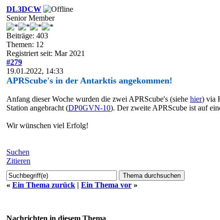
DL3DCW
Senior Member
Beiträge: 403
Themen: 12
Registriert seit: Mar 2021
#279
19.01.2022, 14:33
APRScube's in der Antarktis angekommen!
Anfang dieser Woche wurden die zwei APRScube's (siehe
hier
) via
Station angebracht (
DP0GVN-10
). Der zweite APRScube ist auf ei
Wir wünschen viel Erfolg!
Suchen
Zitieren
«
Ein Thema zurück
|
Ein Thema vor
»
Nachrichten in diesem Thema