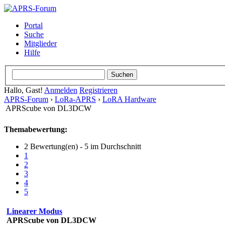
Portal
Suche
Mitglieder
Hilfe
Hallo, Gast!
Anmelden
Registrieren
APRS-Forum
›
LoRa-APRS
›
LoRA Hardware
APRScube von DL3DCW
Themabewertung:
2 Bewertung(en) - 5 im Durchschnitt
1
2
3
4
5
Linearer Modus
APRScube von DL3DCW