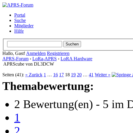
Portal
Suche
Mitglieder
Hilfe
Hallo, Gast!
Anmelden
Registrieren
APRS-Forum
›
LoRa-APRS
›
LoRA Hardware
APRScube von DL3DCW
Seiten (41):
« Zurück
1
…
16
17
18
19
20
…
41
Weiter »
Themabewertung:
2 Bewertung(en) - 5 im D
1
2