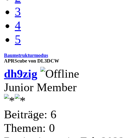
3
4
5
Baumstrukturmodus
APRScube von DL3DCW
dh9zig
Junior Member
Beiträge: 6
Themen: 0