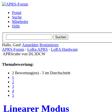
Portal
Suche
Mitglieder
Hilfe
Hallo, Gast!
Anmelden
Registrieren
APRS-Forum
›
LoRa-APRS
›
LoRA Hardware
APRScube von DL3DCW
Themabewertung:
2 Bewertung(en) - 5 im Durchschnitt
1
2
3
4
5
Linearer Modus