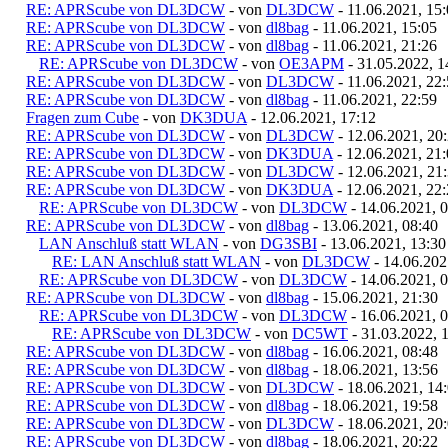
RE: APRScube von DL3DCW
- von
DL3DCW
- 11.06.2021, 15
RE: APRScube von DL3DCW
- von
dl8bag
- 11.06.2021, 15:05
RE: APRScube von DL3DCW
- von
dl8bag
- 11.06.2021, 21:26
RE: APRScube von DL3DCW
- von
OE3APM
- 31.05.2022, 1
RE: APRScube von DL3DCW
- von
DL3DCW
- 11.06.2021, 22
RE: APRScube von DL3DCW
- von
dl8bag
- 11.06.2021, 22:59
Fragen zum Cube
- von
DK3DUA
- 12.06.2021, 17:12
RE: APRScube von DL3DCW
- von
DL3DCW
- 12.06.2021, 20
RE: APRScube von DL3DCW
- von
DK3DUA
- 12.06.2021, 21
RE: APRScube von DL3DCW
- von
DL3DCW
- 12.06.2021, 21
RE: APRScube von DL3DCW
- von
DK3DUA
- 12.06.2021, 22
RE: APRScube von DL3DCW
- von
DL3DCW
- 14.06.2021, 
RE: APRScube von DL3DCW
- von
dl8bag
- 13.06.2021, 08:40
LAN Anschluß statt WLAN
- von
DG3SBI
- 13.06.2021, 13:30
RE: LAN Anschluß statt WLAN
- von
DL3DCW
- 14.06.202
RE: APRScube von DL3DCW
- von
DL3DCW
- 14.06.2021, 
RE: APRScube von DL3DCW
- von
dl8bag
- 15.06.2021, 21:30
RE: APRScube von DL3DCW
- von
DL3DCW
- 16.06.2021, 
RE: APRScube von DL3DCW
- von
DC5WT
- 31.03.2022, 
RE: APRScube von DL3DCW
- von
dl8bag
- 16.06.2021, 08:48
RE: APRScube von DL3DCW
- von
dl8bag
- 18.06.2021, 13:56
RE: APRScube von DL3DCW
- von
DL3DCW
- 18.06.2021, 14
RE: APRScube von DL3DCW
- von
dl8bag
- 18.06.2021, 19:58
RE: APRScube von DL3DCW
- von
DL3DCW
- 18.06.2021, 20
RE: APRScube von DL3DCW
- von
dl8bag
- 18.06.2021, 20:22