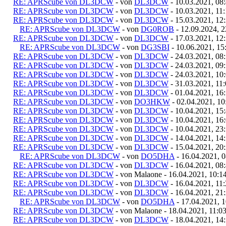
RE: APRScube von DL3DCW
- von
DL3DCW
- 10.03.2021, 08
RE: APRScube von DL3DCW
- von
DL3DCW
- 10.03.2021, 11
RE: APRScube von DL3DCW
- von
DL3DCW
- 15.03.2021, 12
RE: APRScube von DL3DCW
- von
DG0ROB
- 12.09.2024, 2
RE: APRScube von DL3DCW
- von
DL3DCW
- 17.03.2021, 12
RE: APRScube von DL3DCW
- von
DG3SBI
- 10.06.2021, 15
RE: APRScube von DL3DCW
- von
DL3DCW
- 24.03.2021, 08
RE: APRScube von DL3DCW
- von
DL3DCW
- 24.03.2021, 09
RE: APRScube von DL3DCW
- von
DL3DCW
- 24.03.2021, 10
RE: APRScube von DL3DCW
- von
DL3DCW
- 31.03.2021, 11
RE: APRScube von DL3DCW
- von
DL3DCW
- 01.04.2021, 16
RE: APRScube von DL3DCW
- von
DO3HKW
- 02.04.2021, 10
RE: APRScube von DL3DCW
- von
DL3DCW
- 10.04.2021, 15
RE: APRScube von DL3DCW
- von
DL3DCW
- 10.04.2021, 16
RE: APRScube von DL3DCW
- von
DL3DCW
- 10.04.2021, 23
RE: APRScube von DL3DCW
- von
DL3DCW
- 14.04.2021, 14
RE: APRScube von DL3DCW
- von
DL3DCW
- 15.04.2021, 20
RE: APRScube von DL3DCW
- von
DO5DHA
- 16.04.2021, 0
RE: APRScube von DL3DCW
- von
DL3DCW
- 16.04.2021, 08
RE: APRScube von DL3DCW
- von Malaone - 16.04.2021, 10:1
RE: APRScube von DL3DCW
- von
DL3DCW
- 16.04.2021, 11
RE: APRScube von DL3DCW
- von
DL3DCW
- 16.04.2021, 21
RE: APRScube von DL3DCW
- von
DO5DHA
- 17.04.2021, 1
RE: APRScube von DL3DCW
- von Malaone - 18.04.2021, 11:0
RE: APRScube von DL3DCW
- von
DL3DCW
- 18.04.2021, 14