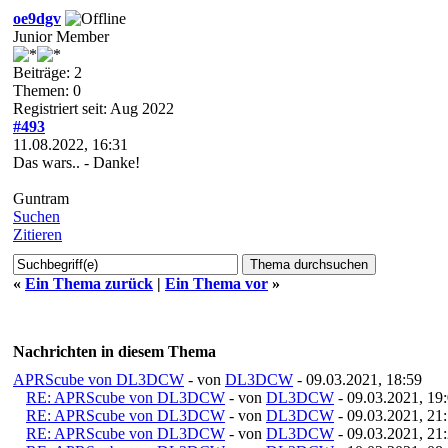
oe9dgv
Junior Member
Beiträge: 2
Themen: 0
Registriert seit: Aug 2022
#493
11.08.2022, 16:31
Das wars.. - Danke!
Guntram
Suchen
Zitieren
«
Ein Thema zurück
|
Ein Thema vor
»
Nachrichten in diesem Thema
APRScube von DL3DCW
- von
DL3DCW
- 09.03.2021, 18:59
RE: APRScube von DL3DCW
- von
DL3DCW
- 09.03.2021, 19
RE: APRScube von DL3DCW
- von
DL3DCW
- 09.03.2021, 21
RE: APRScube von DL3DCW
- von
DL3DCW
- 09.03.2021, 21