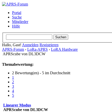
Portal
Suche
Mitglieder
Hilfe
Hallo, Gast!
Anmelden
Registrieren
APRS-Forum
›
LoRa-APRS
›
LoRA Hardware
APRScube von DL3DCW
Themabewertung:
2 Bewertung(en) - 5 im Durchschnitt
1
2
3
4
5
Linearer Modus
APRScube von DL3DCW