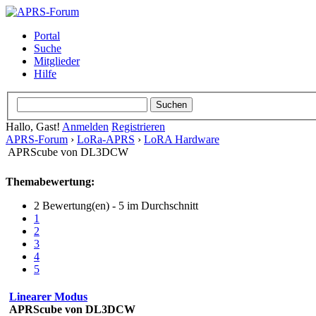
Portal
Suche
Mitglieder
Hilfe
Hallo, Gast!
Anmelden
Registrieren
APRS-Forum
›
LoRa-APRS
›
LoRA Hardware
APRScube von DL3DCW
Themabewertung:
2 Bewertung(en) - 5 im Durchschnitt
1
2
3
4
5
Linearer Modus
APRScube von DL3DCW