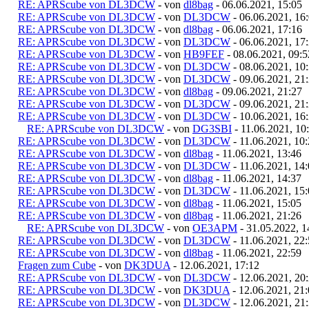
RE: APRScube von DL3DCW
- von
dl8bag
- 06.06.2021, 15:05
RE: APRScube von DL3DCW
- von
DL3DCW
- 06.06.2021, 16
RE: APRScube von DL3DCW
- von
dl8bag
- 06.06.2021, 17:16
RE: APRScube von DL3DCW
- von
DL3DCW
- 06.06.2021, 17
RE: APRScube von DL3DCW
- von
HB9FEF
- 08.06.2021, 09:5
RE: APRScube von DL3DCW
- von
DL3DCW
- 08.06.2021, 10
RE: APRScube von DL3DCW
- von
DL3DCW
- 09.06.2021, 21
RE: APRScube von DL3DCW
- von
dl8bag
- 09.06.2021, 21:27
RE: APRScube von DL3DCW
- von
DL3DCW
- 09.06.2021, 21
RE: APRScube von DL3DCW
- von
DL3DCW
- 10.06.2021, 16
RE: APRScube von DL3DCW
- von
DG3SBI
- 11.06.2021, 10
RE: APRScube von DL3DCW
- von
DL3DCW
- 11.06.2021, 10
RE: APRScube von DL3DCW
- von
dl8bag
- 11.06.2021, 13:46
RE: APRScube von DL3DCW
- von
DL3DCW
- 11.06.2021, 14
RE: APRScube von DL3DCW
- von
dl8bag
- 11.06.2021, 14:37
RE: APRScube von DL3DCW
- von
DL3DCW
- 11.06.2021, 15
RE: APRScube von DL3DCW
- von
dl8bag
- 11.06.2021, 15:05
RE: APRScube von DL3DCW
- von
dl8bag
- 11.06.2021, 21:26
RE: APRScube von DL3DCW
- von
OE3APM
- 31.05.2022, 1
RE: APRScube von DL3DCW
- von
DL3DCW
- 11.06.2021, 22
RE: APRScube von DL3DCW
- von
dl8bag
- 11.06.2021, 22:59
Fragen zum Cube
- von
DK3DUA
- 12.06.2021, 17:12
RE: APRScube von DL3DCW
- von
DL3DCW
- 12.06.2021, 20
RE: APRScube von DL3DCW
- von
DK3DUA
- 12.06.2021, 21
RE: APRScube von DL3DCW
- von
DL3DCW
- 12.06.2021, 21