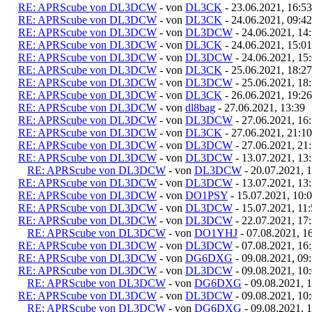
RE: APRScube von DL3DCW
- von
DL3CK
- 23.06.2021, 16:53
RE: APRScube von DL3DCW
- von
DL3CK
- 24.06.2021, 09:42
RE: APRScube von DL3DCW
- von
DL3DCW
- 24.06.2021, 14
RE: APRScube von DL3DCW
- von
DL3CK
- 24.06.2021, 15:01
RE: APRScube von DL3DCW
- von
DL3DCW
- 24.06.2021, 15
RE: APRScube von DL3DCW
- von
DL3CK
- 25.06.2021, 18:27
RE: APRScube von DL3DCW
- von
DL3DCW
- 25.06.2021, 18
RE: APRScube von DL3DCW
- von
DL3CK
- 26.06.2021, 19:26
RE: APRScube von DL3DCW
- von
dl8bag
- 27.06.2021, 13:39
RE: APRScube von DL3DCW
- von
DL3DCW
- 27.06.2021, 16
RE: APRScube von DL3DCW
- von
DL3CK
- 27.06.2021, 21:10
RE: APRScube von DL3DCW
- von
DL3DCW
- 27.06.2021, 21
RE: APRScube von DL3DCW
- von
DL3DCW
- 13.07.2021, 13
RE: APRScube von DL3DCW
- von
DL3DCW
- 20.07.2021, 
RE: APRScube von DL3DCW
- von
DL3DCW
- 13.07.2021, 13
RE: APRScube von DL3DCW
- von
DO1PSY
- 15.07.2021, 10:
RE: APRScube von DL3DCW
- von
DL3DCW
- 15.07.2021, 11
RE: APRScube von DL3DCW
- von
DL3DCW
- 22.07.2021, 17
RE: APRScube von DL3DCW
- von
DO1YHJ
- 07.08.2021, 1
RE: APRScube von DL3DCW
- von
DL3DCW
- 07.08.2021, 16
RE: APRScube von DL3DCW
- von
DG6DXG
- 09.08.2021, 09
RE: APRScube von DL3DCW
- von
DL3DCW
- 09.08.2021, 10
RE: APRScube von DL3DCW
- von
DG6DXG
- 09.08.2021, 
RE: APRScube von DL3DCW
- von
DL3DCW
- 09.08.2021, 10
RE: APRScube von DL3DCW
- von
DG6DXG
- 09.08.2021, 