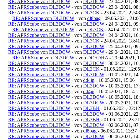
RE: APRScube von DL3DCW
- von
DL3DCW
- 23.04.2021, 08
RE: APRScube von DL3DCW
- von
DL3DCW
- 23.04.2021, 08
RE: APRScube von DL3DCW
- von
DL3CK
- 23.04.2021, 22:43
RE: APRScube von DL3DCW
- von
dl8bag
- 09.06.2021, 21:0
RE: APRScube von DL3DCW
- von
DL3DCW
- 24.04.2021, 09
RE: APRScube von DL3DCW
- von
DL3CK
- 24.04.2021, 09:
RE: APRScube von DL3DCW
- von
DL3DCW
- 24.04.2021, 16
RE: APRScube von DL3DCW
- von
DL3CK
- 24.04.2021, 18:41
RE: APRScube von DL3DCW
- von
DL3DCW
- 25.04.2021, 09
RE: APRScube von DL3DCW
- von
DL3DCW
- 29.04.2021, 13
RE: APRScube von DL3DCW
- von
DO5DHA
- 29.04.2021, 1
RE: APRScube von DL3DCW
- von
DL3DCW
- 30.04.2021, 16
RE: APRScube von DL3DCW
- von
DL3CK
- 01.05.2021, 12:05
RE: APRScube von DL3DCW
- von
DL3DCW
- 01.05.2021, 14
RE: APRScube von DL3DCW
- von
dd4jn
- 10.05.2021, 15:06
RE: APRScube von DL3DCW
- von
DL3DCW
- 10.05.2021, 17
RE: APRScube von DL3DCW
- von
dd4jn
- 10.05.2021, 18:14
RE: APRScube von DL3DCW
- von
DL3DCW
- 10.05.2021, 18
RE: APRScube von DL3DCW
- von
DL3DCW
- 20.05.2021, 10
RE: APRScube von DL3DCW
- von
DL3BH
- 01.06.2021, 22:12
RE: APRScube von DL3DCW
- von
DL3DCW
- 01.06.2021, 22
RE: APRScube von DL3DCW
- von
DL3BH
- 01.06.2021, 23:21
RE: APRScube von DL3DCW
- von
DL3DCW
- 02.06.2021, 07
RE: APRScube von DL3DCW
- von
dl8bag
- 06.06.2021, 13:37
RE: APRScube von DL3DCW
- von
DL3DCW
- 06.06.2021, 14