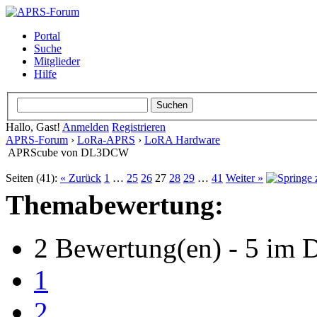
Portal
Suche
Mitglieder
Hilfe
Hallo, Gast!
Anmelden
Registrieren
APRS-Forum
›
LoRa-APRS
›
LoRA Hardware
APRScube von DL3DCW
Seiten (41):
« Zurück
1
…
25
26
27
28
29
…
41
Weiter »
Themabewertung:
2 Bewertung(en) - 5 im D
1
2