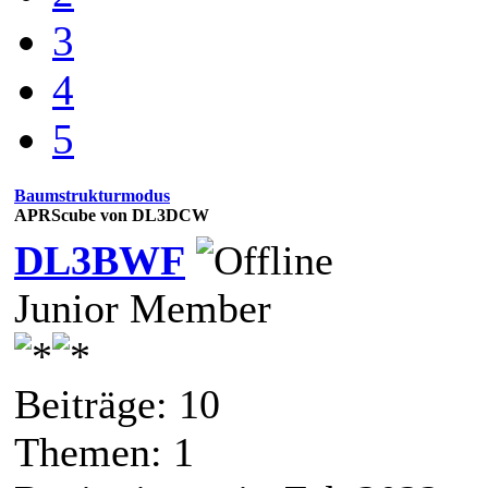
3
4
5
Baumstrukturmodus
APRScube von DL3DCW
DL3BWF
Junior Member
Beiträge: 10
Themen: 1