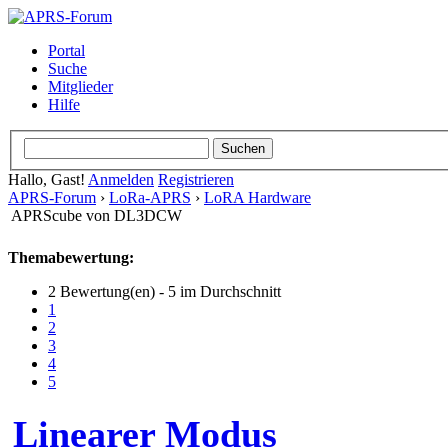
Portal
Suche
Mitglieder
Hilfe
Hallo, Gast!
Anmelden
Registrieren
APRS-Forum
›
LoRa-APRS
›
LoRA Hardware
APRScube von DL3DCW
Themabewertung:
2 Bewertung(en) - 5 im Durchschnitt
1
2
3
4
5
Linearer Modus