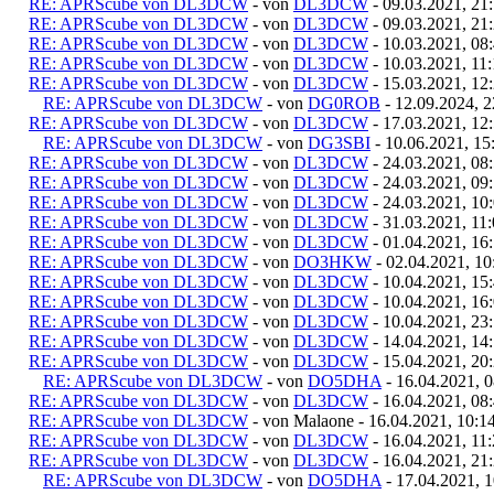
RE: APRScube von DL3DCW
- von
DL3DCW
- 09.03.2021, 21
RE: APRScube von DL3DCW
- von
DL3DCW
- 09.03.2021, 21
RE: APRScube von DL3DCW
- von
DL3DCW
- 10.03.2021, 08
RE: APRScube von DL3DCW
- von
DL3DCW
- 10.03.2021, 11
RE: APRScube von DL3DCW
- von
DL3DCW
- 15.03.2021, 12
RE: APRScube von DL3DCW
- von
DG0ROB
- 12.09.2024, 2
RE: APRScube von DL3DCW
- von
DL3DCW
- 17.03.2021, 12
RE: APRScube von DL3DCW
- von
DG3SBI
- 10.06.2021, 15
RE: APRScube von DL3DCW
- von
DL3DCW
- 24.03.2021, 08
RE: APRScube von DL3DCW
- von
DL3DCW
- 24.03.2021, 09
RE: APRScube von DL3DCW
- von
DL3DCW
- 24.03.2021, 10
RE: APRScube von DL3DCW
- von
DL3DCW
- 31.03.2021, 11
RE: APRScube von DL3DCW
- von
DL3DCW
- 01.04.2021, 16
RE: APRScube von DL3DCW
- von
DO3HKW
- 02.04.2021, 10
RE: APRScube von DL3DCW
- von
DL3DCW
- 10.04.2021, 15
RE: APRScube von DL3DCW
- von
DL3DCW
- 10.04.2021, 16
RE: APRScube von DL3DCW
- von
DL3DCW
- 10.04.2021, 23
RE: APRScube von DL3DCW
- von
DL3DCW
- 14.04.2021, 14
RE: APRScube von DL3DCW
- von
DL3DCW
- 15.04.2021, 20
RE: APRScube von DL3DCW
- von
DO5DHA
- 16.04.2021, 0
RE: APRScube von DL3DCW
- von
DL3DCW
- 16.04.2021, 08
RE: APRScube von DL3DCW
- von Malaone - 16.04.2021, 10:1
RE: APRScube von DL3DCW
- von
DL3DCW
- 16.04.2021, 11
RE: APRScube von DL3DCW
- von
DL3DCW
- 16.04.2021, 21
RE: APRScube von DL3DCW
- von
DO5DHA
- 17.04.2021, 1