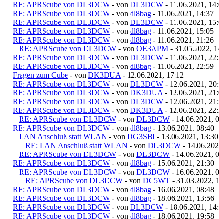
RE: APRScube von DL3DCW
- von
DL3DCW
- 11.06.2021, 14
RE: APRScube von DL3DCW
- von
dl8bag
- 11.06.2021, 14:37
RE: APRScube von DL3DCW
- von
DL3DCW
- 11.06.2021, 15
RE: APRScube von DL3DCW
- von
dl8bag
- 11.06.2021, 15:05
RE: APRScube von DL3DCW
- von
dl8bag
- 11.06.2021, 21:26
RE: APRScube von DL3DCW
- von
OE3APM
- 31.05.2022, 1
RE: APRScube von DL3DCW
- von
DL3DCW
- 11.06.2021, 22
RE: APRScube von DL3DCW
- von
dl8bag
- 11.06.2021, 22:59
Fragen zum Cube
- von
DK3DUA
- 12.06.2021, 17:12
RE: APRScube von DL3DCW
- von
DL3DCW
- 12.06.2021, 20
RE: APRScube von DL3DCW
- von
DK3DUA
- 12.06.2021, 21
RE: APRScube von DL3DCW
- von
DL3DCW
- 12.06.2021, 21
RE: APRScube von DL3DCW
- von
DK3DUA
- 12.06.2021, 22
RE: APRScube von DL3DCW
- von
DL3DCW
- 14.06.2021, 
RE: APRScube von DL3DCW
- von
dl8bag
- 13.06.2021, 08:40
LAN Anschluß statt WLAN
- von
DG3SBI
- 13.06.2021, 13:30
RE: LAN Anschluß statt WLAN
- von
DL3DCW
- 14.06.202
RE: APRScube von DL3DCW
- von
DL3DCW
- 14.06.2021, 
RE: APRScube von DL3DCW
- von
dl8bag
- 15.06.2021, 21:30
RE: APRScube von DL3DCW
- von
DL3DCW
- 16.06.2021, 
RE: APRScube von DL3DCW
- von
DC5WT
- 31.03.2022, 
RE: APRScube von DL3DCW
- von
dl8bag
- 16.06.2021, 08:48
RE: APRScube von DL3DCW
- von
dl8bag
- 18.06.2021, 13:56
RE: APRScube von DL3DCW
- von
DL3DCW
- 18.06.2021, 14
RE: APRScube von DL3DCW
- von
dl8bag
- 18.06.2021, 19:58