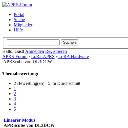
Portal
Suche
Mitglieder
Hilfe
Hallo, Gast!
Anmelden
Registrieren
APRS-Forum
›
LoRa-APRS
›
LoRA Hardware
APRScube von DL3DCW
Themabewertung:
2 Bewertung(en) - 5 im Durchschnitt
1
2
3
4
5
Linearer Modus
APRScube von DL3DCW