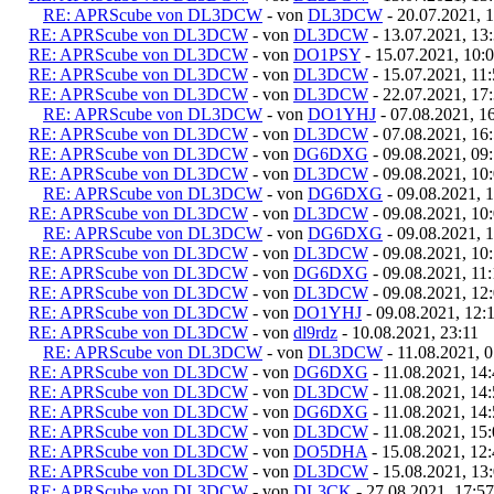
RE: APRScube von DL3DCW
- von
DL3DCW
- 20.07.2021, 
RE: APRScube von DL3DCW
- von
DL3DCW
- 13.07.2021, 13
RE: APRScube von DL3DCW
- von
DO1PSY
- 15.07.2021, 10:
RE: APRScube von DL3DCW
- von
DL3DCW
- 15.07.2021, 11
RE: APRScube von DL3DCW
- von
DL3DCW
- 22.07.2021, 17
RE: APRScube von DL3DCW
- von
DO1YHJ
- 07.08.2021, 1
RE: APRScube von DL3DCW
- von
DL3DCW
- 07.08.2021, 16
RE: APRScube von DL3DCW
- von
DG6DXG
- 09.08.2021, 09
RE: APRScube von DL3DCW
- von
DL3DCW
- 09.08.2021, 10
RE: APRScube von DL3DCW
- von
DG6DXG
- 09.08.2021, 
RE: APRScube von DL3DCW
- von
DL3DCW
- 09.08.2021, 10
RE: APRScube von DL3DCW
- von
DG6DXG
- 09.08.2021, 
RE: APRScube von DL3DCW
- von
DL3DCW
- 09.08.2021, 10
RE: APRScube von DL3DCW
- von
DG6DXG
- 09.08.2021, 11
RE: APRScube von DL3DCW
- von
DL3DCW
- 09.08.2021, 12
RE: APRScube von DL3DCW
- von
DO1YHJ
- 09.08.2021, 12:
RE: APRScube von DL3DCW
- von
dl9rdz
- 10.08.2021, 23:11
RE: APRScube von DL3DCW
- von
DL3DCW
- 11.08.2021, 
RE: APRScube von DL3DCW
- von
DG6DXG
- 11.08.2021, 14
RE: APRScube von DL3DCW
- von
DL3DCW
- 11.08.2021, 14
RE: APRScube von DL3DCW
- von
DG6DXG
- 11.08.2021, 14
RE: APRScube von DL3DCW
- von
DL3DCW
- 11.08.2021, 15
RE: APRScube von DL3DCW
- von
DO5DHA
- 15.08.2021, 12
RE: APRScube von DL3DCW
- von
DL3DCW
- 15.08.2021, 13
RE: APRScube von DL3DCW
- von
DL3CK
- 27.08.2021, 17:57