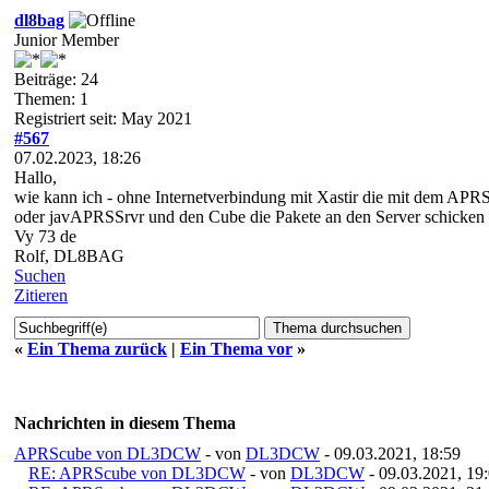
dl8bag
Junior Member
Beiträge: 24
Themen: 1
Registriert seit: May 2021
#567
07.02.2023, 18:26
Hallo,
wie kann ich - ohne Internetverbindung mit Xastir die mit dem AP
oder
javAPRSSrvr und den Cube die Pakete an den Server schicken l
Vy 73 de
Rolf, DL8BAG
Suchen
Zitieren
«
Ein Thema zurück
|
Ein Thema vor
»
Nachrichten in diesem Thema
APRScube von DL3DCW
- von
DL3DCW
- 09.03.2021, 18:59
RE: APRScube von DL3DCW
- von
DL3DCW
- 09.03.2021, 19