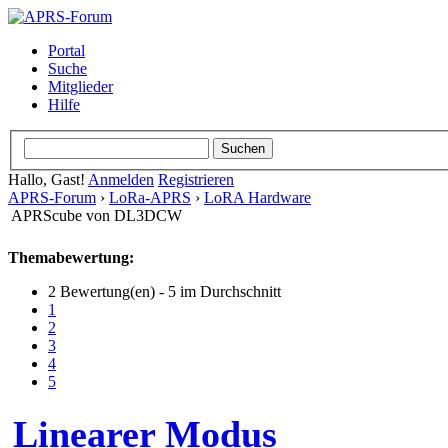
Portal
Suche
Mitglieder
Hilfe
Hallo, Gast!
Anmelden
Registrieren
APRS-Forum
›
LoRa-APRS
›
LoRA Hardware
APRScube von DL3DCW
Themabewertung:
2 Bewertung(en) - 5 im Durchschnitt
1
2
3
4
5
Linearer Modus