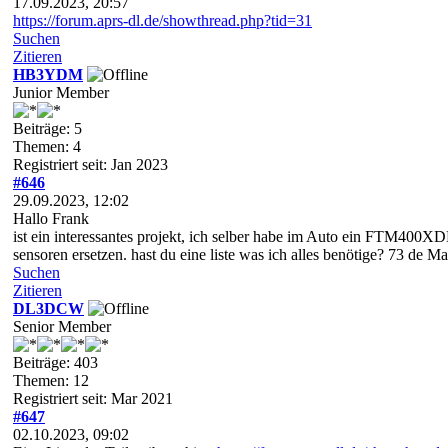
17.09.2023, 20:57
https://forum.aprs-dl.de/showthread.php?tid=31
Suchen
Zitieren
HB3YDM
Junior Member
Beiträge: 5
Themen: 4
Registriert seit: Jan 2023
#646
29.09.2023, 12:02
Hallo Frank
ist ein interessantes projekt, ich selber habe im Auto ein FTM400
sensoren ersetzen. hast du eine liste was ich alles benötige? 73 de Ma
Suchen
Zitieren
DL3DCW
Senior Member
Beiträge: 403
Themen: 12
Registriert seit: Mar 2021
#647
02.10.2023, 09:02