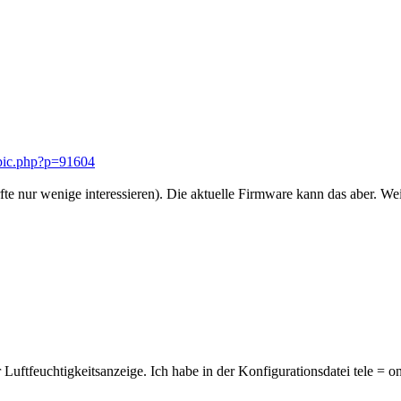
opic.php?p=91604
fte nur wenige interessieren). Die aktuelle Firmware kann das aber. Wei
r Luftfeuchtigkeitsanzeige. Ich habe in der Konfigurationsdatei tele =