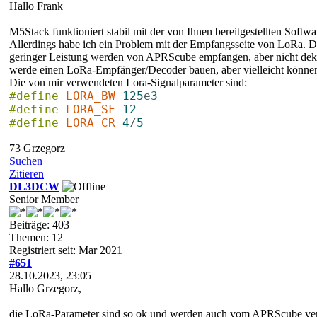
Hallo Frank
M5Stack funktioniert stabil mit der von Ihnen bereitgestellten Soft
Allerdings habe ich ein Problem mit der Empfangsseite von LoRa. D
geringer Leistung werden von APRScube empfangen, aber nicht dekod
werde einen LoRa-Empfänger/Decoder bauen, aber vielleicht können 
Die von mir verwendeten Lora-Signalparameter sind:
#define
LORA_BW
125
e
3
#define
LORA_SF
12
#define
LORA_CR
4
/
5
73 Grzegorz
Suchen
Zitieren
DL3DCW
Senior Member
Beiträge: 403
Themen: 12
Registriert seit: Mar 2021
#651
28.10.2023, 23:05
Hallo Grzegorz,
die LoRa-Parameter sind so ok und werden auch vom APRScube ve