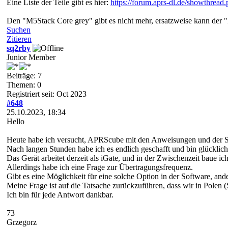
Eine Liste der Teile gibt es hier:
https://forum.aprs-dl.de/showthread
Den "M5Stack Core grey" gibt es nicht mehr, ersatzweise kann der
Suchen
Zitieren
sq2rby
Junior Member
Beiträge: 7
Themen: 0
Registriert seit: Oct 2023
#648
25.10.2023, 18:34
Hello
Heute habe ich versucht, APRScube mit den Anweisungen und der S
Nach langen Stunden habe ich es endlich geschafft und bin glücklich
Das Gerät arbeitet derzeit als iGate, und in der Zwischenzeit baue
Allerdings habe ich eine Frage zur Übertragungsfrequenz.
Gibt es eine Möglichkeit für eine solche Option in der Software, an
Meine Frage ist auf die Tatsache zurückzuführen, dass wir in Pole
Ich bin für jede Antwort dankbar.
73
Grzegorz