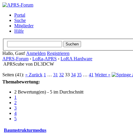
Portal
Suche
Mitglieder
Hilfe
Hallo, Gast!
Anmelden
Registrieren
APRS-Forum
›
LoRa-APRS
›
LoRA Hardware
APRScube von DL3DCW
Seiten (41):
« Zurück
1
…
31
32
33
34
35
…
41
Weiter »
Themabewertung:
2 Bewertung(en) - 5 im Durchschnitt
1
2
3
4
5
Baumstrukturmodus