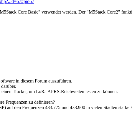
.php?...d=67#pid67
 "M5Stack Core Basic" verwendet werden. Der "M5Stack Core2" funktio
oftware in diesem Forum auszuführen.
 darüber.
 ich einen Tracker, um LoRa APRS-Reichweiten testen zu können.
dere Frequenzen zu definieren?
n (SP) auf den Frequenzen 433.775 und 433.900 in vielen Städten star