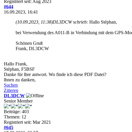
Registriert seit: Aug 2023
#644
16.09.2023, 16:41
(10.09.2023, 11:38)
DL3DCW schrieb:
Hallo Stéphan,
bei Verwendung des A011-B in Verbindung mit dem GPS-Modu
Schönen Gruß
Frank, DL3DCW
Hallo Frank,
Stéphan, F5BSF
Danke für lhre antwort. Wo finde ich diese PDF Datei?
lhnen zu danken,
Suchen
Zitieren
DL3DCW
Senior Member
Beiträge: 403
Themen: 12
Registriert seit: Mar 2021
#645