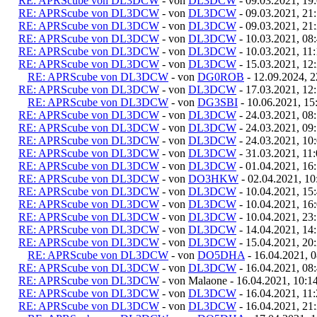
RE: APRScube von DL3DCW
- von
DL3DCW
- 09.03.2021, 19
RE: APRScube von DL3DCW
- von
DL3DCW
- 09.03.2021, 21
RE: APRScube von DL3DCW
- von
DL3DCW
- 09.03.2021, 21
RE: APRScube von DL3DCW
- von
DL3DCW
- 10.03.2021, 08
RE: APRScube von DL3DCW
- von
DL3DCW
- 10.03.2021, 11
RE: APRScube von DL3DCW
- von
DL3DCW
- 15.03.2021, 12
RE: APRScube von DL3DCW
- von
DG0ROB
- 12.09.2024, 2
RE: APRScube von DL3DCW
- von
DL3DCW
- 17.03.2021, 12
RE: APRScube von DL3DCW
- von
DG3SBI
- 10.06.2021, 15
RE: APRScube von DL3DCW
- von
DL3DCW
- 24.03.2021, 08
RE: APRScube von DL3DCW
- von
DL3DCW
- 24.03.2021, 09
RE: APRScube von DL3DCW
- von
DL3DCW
- 24.03.2021, 10
RE: APRScube von DL3DCW
- von
DL3DCW
- 31.03.2021, 11
RE: APRScube von DL3DCW
- von
DL3DCW
- 01.04.2021, 16
RE: APRScube von DL3DCW
- von
DO3HKW
- 02.04.2021, 10
RE: APRScube von DL3DCW
- von
DL3DCW
- 10.04.2021, 15
RE: APRScube von DL3DCW
- von
DL3DCW
- 10.04.2021, 16
RE: APRScube von DL3DCW
- von
DL3DCW
- 10.04.2021, 23
RE: APRScube von DL3DCW
- von
DL3DCW
- 14.04.2021, 14
RE: APRScube von DL3DCW
- von
DL3DCW
- 15.04.2021, 20
RE: APRScube von DL3DCW
- von
DO5DHA
- 16.04.2021, 0
RE: APRScube von DL3DCW
- von
DL3DCW
- 16.04.2021, 08
RE: APRScube von DL3DCW
- von Malaone - 16.04.2021, 10:1
RE: APRScube von DL3DCW
- von
DL3DCW
- 16.04.2021, 11
RE: APRScube von DL3DCW
- von
DL3DCW
- 16.04.2021, 21