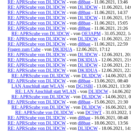
RE: APRScube von DL3DCW
- von
dl8bag
- 11.06.2021, 13:46
RE: APRScube von DL3DCW
- von
DL3DCW
- 11.06.2021, 14
RE: APRScube von DL3DCW
- von
dl8bag
- 11.06.2021, 14:37
RE: APRScube von DL3DCW
- von
DL3DCW
- 11.06.2021, 15
RE: APRScube von DL3DCW
- von
dl8bag
- 11.06.2021, 15:05
RE: APRScube von DL3DCW
- von
dl8bag
- 11.06.2021, 21:26
RE: APRScube von DL3DCW
- von
OE3APM
- 31.05.2022, 1
RE: APRScube von DL3DCW
- von
DL3DCW
- 11.06.2021, 22
RE: APRScube von DL3DCW
- von
dl8bag
- 11.06.2021, 22:59
Fragen zum Cube
- von
DK3DUA
- 12.06.2021, 17:12
RE: APRScube von DL3DCW
- von
DL3DCW
- 12.06.2021, 20
RE: APRScube von DL3DCW
- von
DK3DUA
- 12.06.2021, 21
RE: APRScube von DL3DCW
- von
DL3DCW
- 12.06.2021, 21
RE: APRScube von DL3DCW
- von
DK3DUA
- 12.06.2021, 22
RE: APRScube von DL3DCW
- von
DL3DCW
- 14.06.2021, 
RE: APRScube von DL3DCW
- von
dl8bag
- 13.06.2021, 08:40
LAN Anschluß statt WLAN
- von
DG3SBI
- 13.06.2021, 13:30
RE: LAN Anschluß statt WLAN
- von
DL3DCW
- 14.06.202
RE: APRScube von DL3DCW
- von
DL3DCW
- 14.06.2021, 
RE: APRScube von DL3DCW
- von
dl8bag
- 15.06.2021, 21:30
RE: APRScube von DL3DCW
- von
DL3DCW
- 16.06.2021, 
RE: APRScube von DL3DCW
- von
DC5WT
- 31.03.2022, 
RE: APRScube von DL3DCW
- von
dl8bag
- 16.06.2021, 08:48
RE: APRScube von DL3DCW
- von
dl8bag
- 18.06.2021, 13:56
RE: APRScube von DL3DCW
- von
DL3DCW
- 18.06.2021, 14