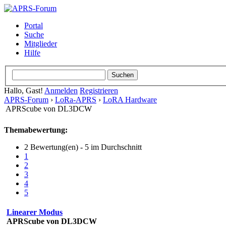
Portal
Suche
Mitglieder
Hilfe
Hallo, Gast!
Anmelden
Registrieren
APRS-Forum
›
LoRa-APRS
›
LoRA Hardware
APRScube von DL3DCW
Themabewertung:
2 Bewertung(en) - 5 im Durchschnitt
1
2
3
4
5
Linearer Modus
APRScube von DL3DCW