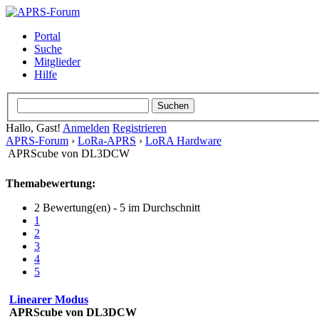
Portal
Suche
Mitglieder
Hilfe
Hallo, Gast!
Anmelden
Registrieren
APRS-Forum
›
LoRa-APRS
›
LoRA Hardware
APRScube von DL3DCW
Themabewertung:
2 Bewertung(en) - 5 im Durchschnitt
1
2
3
4
5
Linearer Modus
APRScube von DL3DCW