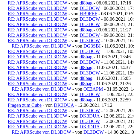
RE: APRScube von DL3DCW
- von
dl8bag
- 06.06.2021, 17:16
RE: APRScube von DL3DCW
- von
DL3DCW
- 06.06.2021, 17
RE: APRScube von DL3DCW
- von
HB9FEF
- 08.06.2021, 09:5
RE: APRScube von DL3DCW
- von
DL3DCW
- 08.06.2021, 10
RE: APRScube von DL3DCW
- von
DL3DCW
- 09.06.2021, 21
RE: APRScube von DL3DCW
- von
dl8bag
- 09.06.2021, 21:27
RE: APRScube von DL3DCW
- von
DL3DCW
- 09.06.2021, 21
RE: APRScube von DL3DCW
- von
DL3DCW
- 10.06.2021, 16
RE: APRScube von DL3DCW
- von
DG3SBI
- 11.06.2021, 10
RE: APRScube von DL3DCW
- von
DL3DCW
- 11.06.2021, 10
RE: APRScube von DL3DCW
- von
dl8bag
- 11.06.2021, 13:46
RE: APRScube von DL3DCW
- von
DL3DCW
- 11.06.2021, 14
RE: APRScube von DL3DCW
- von
dl8bag
- 11.06.2021, 14:37
RE: APRScube von DL3DCW
- von
DL3DCW
- 11.06.2021, 15
RE: APRScube von DL3DCW
- von
dl8bag
- 11.06.2021, 15:05
RE: APRScube von DL3DCW
- von
dl8bag
- 11.06.2021, 21:26
RE: APRScube von DL3DCW
- von
OE3APM
- 31.05.2022, 1
RE: APRScube von DL3DCW
- von
DL3DCW
- 11.06.2021, 22
RE: APRScube von DL3DCW
- von
dl8bag
- 11.06.2021, 22:59
Fragen zum Cube
- von
DK3DUA
- 12.06.2021, 17:12
RE: APRScube von DL3DCW
- von
DL3DCW
- 12.06.2021, 20
RE: APRScube von DL3DCW
- von
DK3DUA
- 12.06.2021, 21
RE: APRScube von DL3DCW
- von
DL3DCW
- 12.06.2021, 21
RE: APRScube von DL3DCW
- von
DK3DUA
- 12.06.2021, 22
RE: APRScube von DL3DCW
- von
DL3DCW
- 14.06.2021, 