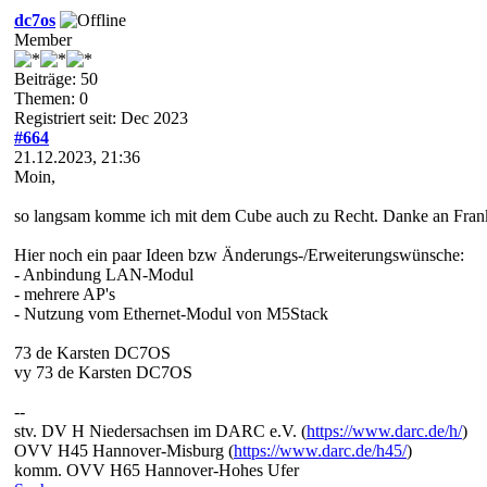
dc7os
Member
Beiträge: 50
Themen: 0
Registriert seit: Dec 2023
#664
21.12.2023, 21:36
Moin,
so langsam komme ich mit dem Cube auch zu Recht. Danke an Frank f
Hier noch ein paar Ideen bzw Änderungs-/Erweiterungswünsche:
- Anbindung LAN-Modul
- mehrere AP's
- Nutzung vom Ethernet-Modul von M5Stack
73 de Karsten DC7OS
vy 73 de Karsten DC7OS
--
stv. DV H Niedersachsen im DARC e.V. (
https://www.darc.de/h/
)
OVV H45 Hannover-Misburg (
https://www.darc.de/h45/
)
komm. OVV H65 Hannover-Hohes Ufer