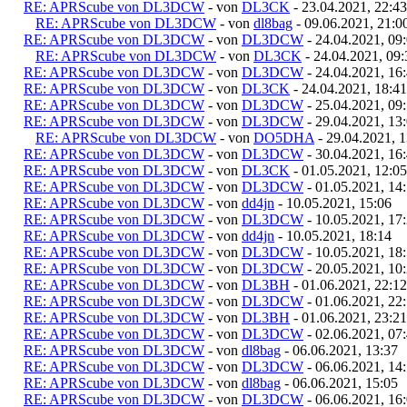
RE: APRScube von DL3DCW
- von
DL3CK
- 23.04.2021, 22:43
RE: APRScube von DL3DCW
- von
dl8bag
- 09.06.2021, 21:0
RE: APRScube von DL3DCW
- von
DL3DCW
- 24.04.2021, 09
RE: APRScube von DL3DCW
- von
DL3CK
- 24.04.2021, 09:
RE: APRScube von DL3DCW
- von
DL3DCW
- 24.04.2021, 16
RE: APRScube von DL3DCW
- von
DL3CK
- 24.04.2021, 18:41
RE: APRScube von DL3DCW
- von
DL3DCW
- 25.04.2021, 09
RE: APRScube von DL3DCW
- von
DL3DCW
- 29.04.2021, 13
RE: APRScube von DL3DCW
- von
DO5DHA
- 29.04.2021, 1
RE: APRScube von DL3DCW
- von
DL3DCW
- 30.04.2021, 16
RE: APRScube von DL3DCW
- von
DL3CK
- 01.05.2021, 12:05
RE: APRScube von DL3DCW
- von
DL3DCW
- 01.05.2021, 14
RE: APRScube von DL3DCW
- von
dd4jn
- 10.05.2021, 15:06
RE: APRScube von DL3DCW
- von
DL3DCW
- 10.05.2021, 17
RE: APRScube von DL3DCW
- von
dd4jn
- 10.05.2021, 18:14
RE: APRScube von DL3DCW
- von
DL3DCW
- 10.05.2021, 18
RE: APRScube von DL3DCW
- von
DL3DCW
- 20.05.2021, 10
RE: APRScube von DL3DCW
- von
DL3BH
- 01.06.2021, 22:12
RE: APRScube von DL3DCW
- von
DL3DCW
- 01.06.2021, 22
RE: APRScube von DL3DCW
- von
DL3BH
- 01.06.2021, 23:21
RE: APRScube von DL3DCW
- von
DL3DCW
- 02.06.2021, 07
RE: APRScube von DL3DCW
- von
dl8bag
- 06.06.2021, 13:37
RE: APRScube von DL3DCW
- von
DL3DCW
- 06.06.2021, 14
RE: APRScube von DL3DCW
- von
dl8bag
- 06.06.2021, 15:05
RE: APRScube von DL3DCW
- von
DL3DCW
- 06.06.2021, 16