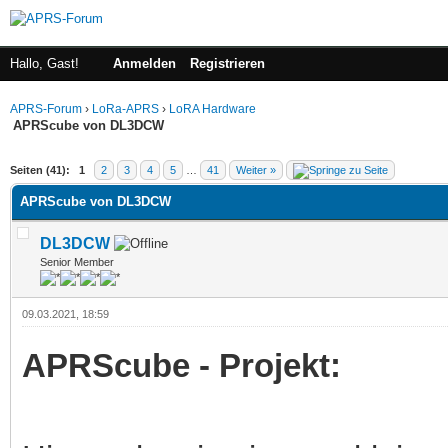
Hallo, Gast!
Anmelden
Registrieren
APRS-Forum
›
LoRa-APRS
›
LoRA Hardware
APRScube von DL3DCW
 im Durchschnitt
Seiten (41):
1
2
3
4
5
…
41
Weiter »
APRScube von DL3DCW
DL3DCW
Senior Member
09.03.2021, 18:59
APRScube - Projekt: