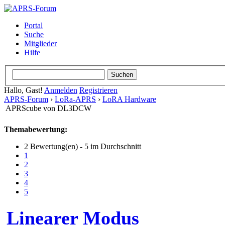
Portal
Suche
Mitglieder
Hilfe
Hallo, Gast!
Anmelden
Registrieren
APRS-Forum
›
LoRa-APRS
›
LoRA Hardware
APRScube von DL3DCW
Themabewertung:
2 Bewertung(en) - 5 im Durchschnitt
1
2
3
4
5
Linearer Modus